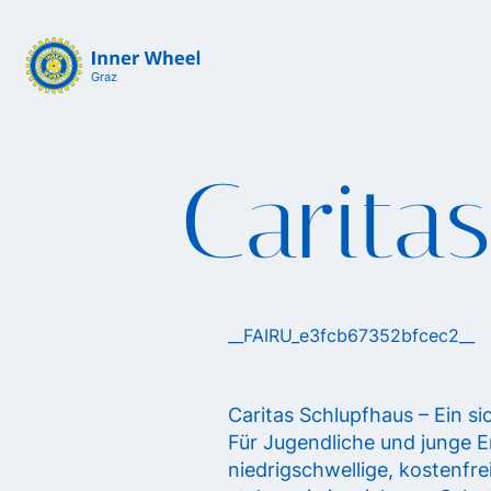
Graz
Carita
__FAIRU_e3fcb67352bfcec2__
Caritas Schlupfhaus – Ein s
Für Jugendliche und junge E
niedrigschwellige, kostenfre