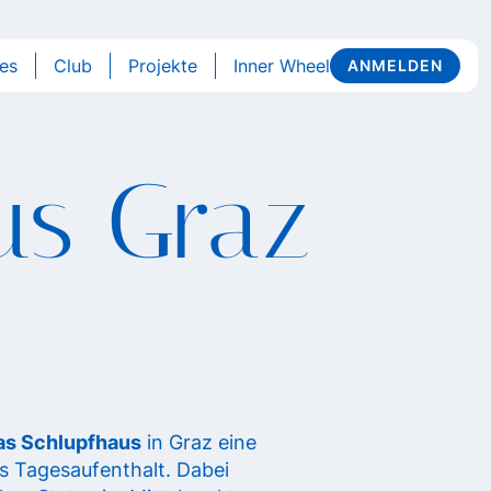
les
Club
Projekte
Inner Wheel
ANMELDEN
us Graz
as Schlupfhaus
in Graz eine
ls Tagesaufenthalt. Dabei