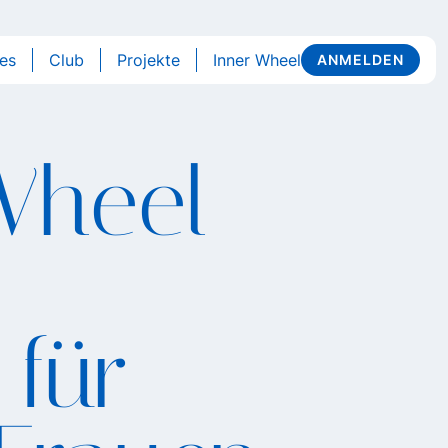
les
Club
Projekte
Inner Wheel
ANMELDEN
 Wheel
:
 für