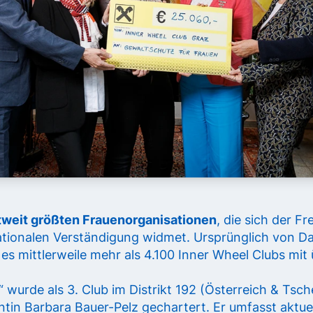
tweit größten Frauenorganisationen
, die sich der F
tionalen Verständigung widmet. Ursprünglich von D
 es mittlerweile mehr als 4.100 Inner Wheel Clubs mit
“ wurde als 3. Club im Distrikt 192 (Österreich & Tsch
in Barbara Bauer-Pelz gechartert. Er umfasst aktuell