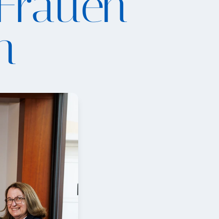
 Frauen
n