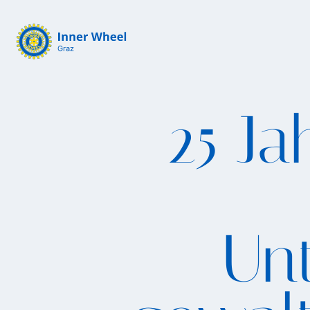
Graz
25 Ja
Unt