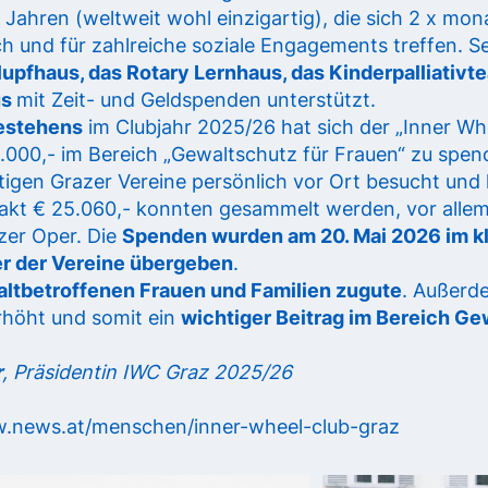
 Jahren (weltweit wohl einzigartig), die sich 2 x mona
h und für zahlreiche soziale Engagements treffen. Sei
upfhaus, das Rotary Lernhaus, das Kinderpalliativt
us
mit Zeit- und Geldspenden unterstützt.
estehens
im Clubjahr 2025/26 hat sich der „Inner Wh
25.000,- im Bereich „Gewaltschutz für Frauen“ zu spe
tigen Grazer Vereine persönlich vor Ort besucht und
akt € 25.060,- konnten gesammelt werden, vor allem 
zer Oper. Die
Spenden wurden am 20. Mai 2026 im k
er der Vereine übergeben
.
altbetroffenen Frauen und Familien zugute
. Außerd
erhöht und somit ein
wichtiger Beitrag im Bereich Ge
r
, Präsidentin IWC Graz 2025/26
w.news.at/menschen/inner-wheel-club-graz